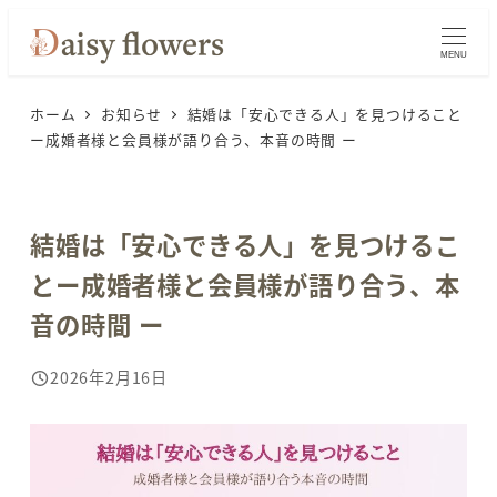
メ
イ
MENU
ン
ホーム
お知らせ
結婚は「安心できる人」を見つけること
コ
ー成婚者様と会員様が語り合う、本音の時間 ー
ン
テ
ン
結婚は「安心できる人」を見つけるこ
ツ
へ
とー成婚者様と会員様が語り合う、本
移
音の時間 ー
動
2026年2月16日
投稿日