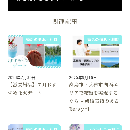
関連記事
婚活の悩み・相談
婚活の悩み・相談
2024年7月30日
2025年9月16日
投稿日
投稿日
【滋賀婚活】７月おす
高島市・大津市湖西エ
すめ花火デート
リアで結婚を実現する
なら – 成婚実績のある
Daisy fl…
婚活の悩み・相談
カウンセラー視点