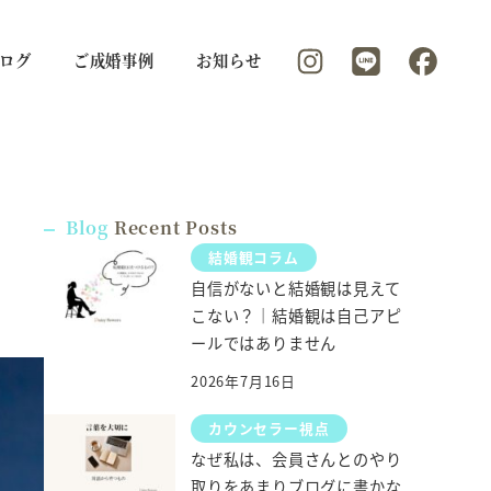
ログ
ご成婚事例
お知らせ
Blog
Recent Posts
結婚観コラム
自信がないと結婚観は見えて
こない？｜結婚観は自己アピ
ールではありません
2026年7月16日
カウンセラー視点
なぜ私は、会員さんとのやり
取りをあまりブログに書かな