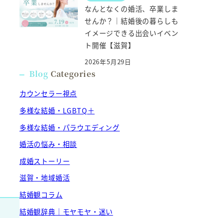
なんとなくの婚活、卒業しま
せんか？｜結婚後の暮らしも
イメージできる出会いイベン
ト開催【滋賀】
2026年5月29日
Blog
Categories
カウンセラー視点
多様な結婚・LGBTQ＋
多様な結婚・パラウエディング
婚活の悩み・相談
成婚ストーリー
滋賀・地域婚活
結婚観コラム
結婚観辞典｜モヤモヤ・迷い