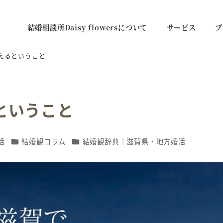
結婚相談所Daisy flowersについて
サービス
ブ
えるということ
ということ
カテゴリー
カテゴリー
活
結婚観コラム
結婚観辞典｜滋賀県・地方婚活